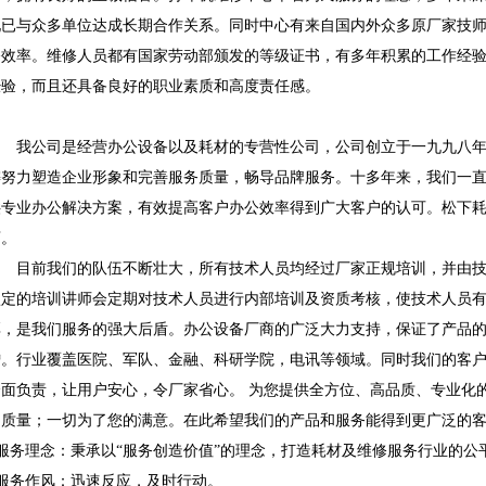
现已与众多单位达成长期合作关系。同时中心有来自国内外众多原厂家技
修效率。维修人员都有国家劳动部颁发的等级证书，有多年积累的工作经
经验，而且还具备良好的职业素质和高度责任感。
我公司是经营办公设备以及耗材的专营性公司，公司创立于一九九八年
懈努力塑造企业形象和完善服务质量，畅导品牌服务。十多年来，我们一
供专业办公解决方案，有效提高客户办公效率得到广大客户的认可。松下
店。
目前我们的队伍不断壮大，所有技术人员均经过厂家正规培训，并由技
认定的培训讲师会定期对技术人员进行内部培训及资质考核，使技术人员
厚，是我们服务的强大后盾。办公设备厂商的广泛大力支持，保证了产品
增。行业覆盖医院、军队、金融、科研学院，电讯等领域。同时我们的客
全面负责，让用户安心，令厂家省心。 为您提供全方位、高品质、专业化
的质量；一切为了您的满意。在此希望我们的产品和服务能得到更广泛的
服务理念：秉承以“服务创造价值”的理念，打造耗材及维修服务行业的公
●服务作风：迅速反应，及时行动。